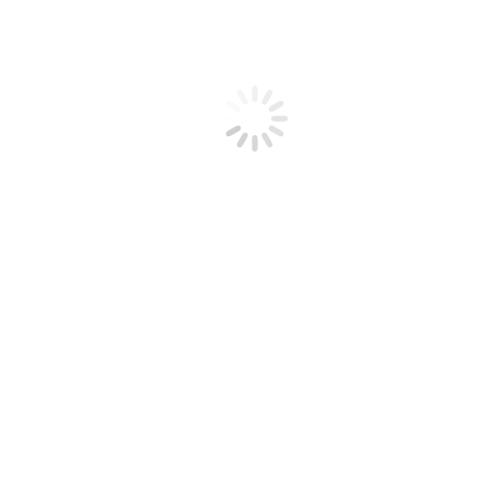
n auf einen Blick
nzeigen schalten
licks finden
usammenbringen